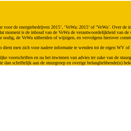
Warmte voor de energiebedrijven 2015’, ‘VeWa: 2015’ of ‘VeWa’. Over de
at moment is de inhoud van de VeWa de verantwoordelijkheid van de st
ar nodig, de VeWa uitbreiden of wijzigen, en vervolgens hierover co
dan dient men zich voor nadere informatie te wenden tot de eigen WV of 
ijke voorschriften en na het inwinnen van advies ter zake van de stuur
ctie dan schriftelijk aan de stuurgroep en overige belanghebbende(n) b