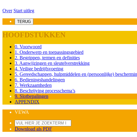
Over
Start uitleg
TERUG
HOOFDSTUKKEN
0. Voorwoord
1. Onderwerp en toepassingsgebied
2. Begrippen, termen en definities
3. Aanwijzingen en sleutelverstrekking
4. Veilige bedrijfsvoering
5. Gereedschappen, hulpmiddelen en (persoonlijke) beschermi
6. Bedieningshandelingen
7. Werkzaamheden
8. Beschrijving processchema’s
9. Slotbepalingen
APPENDIX
VEWA
Download als PDF