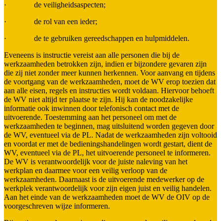
· de veiligheidsaspecten;
· de rol van een ieder;
· de te gebruiken gereedschappen en hulpmiddelen.
Eveneens is instructie vereist aan alle personen die bij de
werkzaamheden betrokken zijn, indien er bijzondere gevaren zijn
die zij niet zonder meer kunnen herkennen. Voor aanvang en tijdens
de voortgang van de werkzaamheden, moet de WV erop toezien dat
aan alle eisen, regels en instructies wordt voldaan. Hiervoor behoeft
de WV niet altijd ter plaatse te zijn. Hij kan de noodzakelijke
informatie ook inwinnen door telefonisch contact met de
uitvoerende. Toestemming aan het personeel om met de
werkzaamheden te beginnen, mag uitsluitend worden gegeven door
de WV, eventueel via de PL. Nadat de werkzaamheden zijn voltooid
en voordat er met de bedieningshandelingen wordt gestart, dient de
WV, eventueel via de PL, het uitvoerende personeel te informeren.
De WV is verantwoordelijk voor de juiste naleving van het
werkplan en daarmee voor een veilig verloop van de
werkzaamheden. Daarnaast is de uitvoerende medewerker op de
werkplek verantwoordelijk voor zijn eigen juist en veilig handelen.
Aan het einde van de werkzaamheden moet de WV de OIV op de
voorgeschreven wijze informeren.