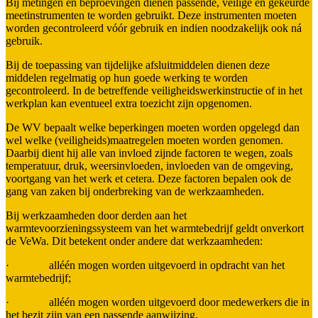
Bij metingen en beproevingen dienen passende, veilige en gekeurde
meetinstrumenten te worden gebruikt. Deze instrumenten moeten
worden gecontroleerd vóór gebruik en indien noodzakelijk ook ná
gebruik.
Bij de toepassing van tijdelijke afsluitmiddelen dienen deze
middelen regelmatig op hun goede werking te worden
gecontroleerd. In de betreffende veiligheidswerkinstructie of in het
werkplan kan eventueel extra toezicht zijn opgenomen.
De WV bepaalt welke beperkingen moeten worden opgelegd dan
wel welke (veiligheids)maatregelen moeten worden genomen.
Daarbij dient hij alle van invloed zijnde factoren te wegen, zoals
temperatuur, druk, weersinvloeden, invloeden van de omgeving,
voortgang van het werk et cetera. Deze factoren bepalen ook de
gang van zaken bij onderbreking van de werkzaamheden.
Bij werkzaamheden door derden aan het
warmtevoorzieningssysteem van het warmtebedrijf geldt onverkort
de VeWa. Dit betekent onder andere dat werkzaamheden:
· alléén mogen worden uitgevoerd in opdracht van het
warmtebedrijf;
· alléén mogen worden uitgevoerd door medewerkers die in
het bezit zijn van een passende aanwijzing.