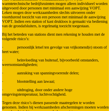
warmtetechnische bedrijfsruimten mogen alleen individueel worden
uitgevoerd door personen met minimaal een aanwijzing VOPT.
Leken mogen deze werkzaamheden slechts uitvoeren onder
voortdurend toezicht van een persoon met minimaal de aanwijzing
VOPT. Indien een station of kast drukloos is gemaakt via bediening
van de grondafsluiters, is regelmatig toezicht toegestaan.
Bij het betreden van stations dient men rekening te houden met de
volgende risico’s:
· persoonlijk letsel ten gevolge van vrijkomend(e) stoom of
heet water;
· beïnvloeding van buitenaf, bijvoorbeeld omstanders,
weersomstandigheden;
· aanraking van spanningvoerende delen;
· blootstelling aan lawaai;
· uitdroging, door onder andere hoge
omgevingstemperatuur, luchtvochtigheid.
Tegen deze risico’s dienen passende maatregelen te worden
genomen. Indien bij werkzaamheden afschermingen moeten worden