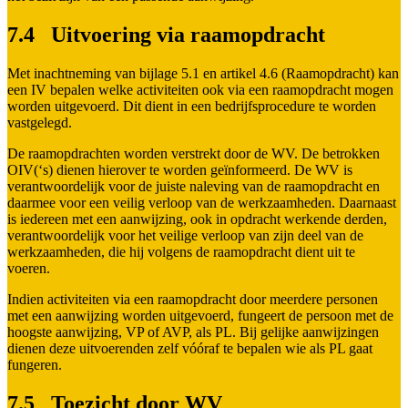
7.4 Uitvoering via raamopdracht
Met inachtneming van bijlage 5.1 en artikel 4.6 (Raamopdracht) kan
een IV bepalen welke activiteiten ook via een raamopdracht mogen
worden uitgevoerd. Dit dient in een bedrijfsprocedure te worden
vastgelegd.
De raamopdrachten worden verstrekt door de WV. De betrokken
OIV(‘s) dienen hierover te worden geïnformeerd. De WV is
verantwoordelijk voor de juiste naleving van de raamopdracht en
daarmee voor een veilig verloop van de werkzaamheden. Daarnaast
is iedereen met een aanwijzing, ook in opdracht werkende derden,
verantwoordelijk voor het veilige verloop van zijn deel van de
werkzaamheden, die hij volgens de raamopdracht dient uit te
voeren.
Indien activiteiten via een raamopdracht door meerdere personen
met een aanwijzing worden uitgevoerd, fungeert de persoon met de
hoogste aanwijzing, VP of AVP, als PL. Bij gelijke aanwijzingen
dienen deze uitvoerenden zelf vóóraf te bepalen wie als PL gaat
fungeren.
7.5 Toezicht door WV