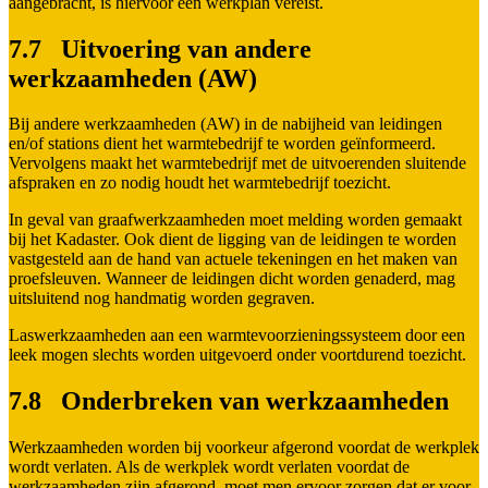
aangebracht, is hiervoor een werkplan vereist.
7.7 Uitvoering van andere
werkzaamheden (AW)
Bij andere werkzaamheden (AW) in de nabijheid van leidingen
en/of stations dient het warmtebedrijf te worden geïnformeerd.
Vervolgens maakt het warmtebedrijf met de uitvoerenden sluitende
afspraken en zo nodig houdt het warmtebedrijf toezicht.
In geval van graafwerkzaamheden moet melding worden gemaakt
bij het Kadaster. Ook dient de ligging van de leidingen te worden
vastgesteld aan de hand van actuele tekeningen en het maken van
proefsleuven. Wanneer de leidingen dicht worden genaderd, mag
uitsluitend nog handmatig worden gegraven.
Laswerkzaamheden aan een warmtevoorzieningssysteem door een
leek mogen slechts worden uitgevoerd onder voortdurend toezicht.
7.8 Onderbreken van werkzaamheden
Werkzaamheden worden bij voorkeur afgerond voordat de werkplek
wordt verlaten. Als de werkplek wordt verlaten voordat de
werkzaamheden zijn afgerond, moet men ervoor zorgen dat er voor