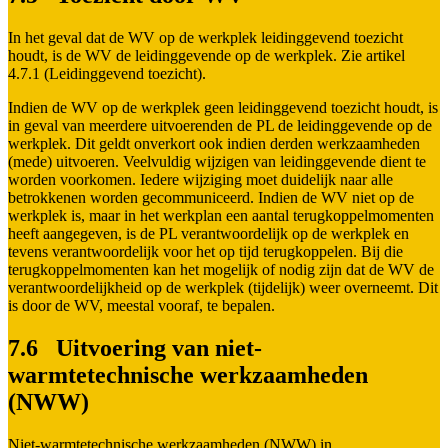
In het geval dat de WV op de werkplek leidinggevend toezicht
houdt, is de WV de leidinggevende op de werkplek. Zie artikel
4.7.1 (Leidinggevend toezicht).
Indien de WV op de werkplek geen leidinggevend toezicht houdt, is
in geval van meerdere uitvoerenden de PL de leidinggevende op de
werkplek. Dit geldt onverkort ook indien derden werkzaamheden
(mede) uitvoeren. Veelvuldig wijzigen van leidinggevende dient te
worden voorkomen. Iedere wijziging moet duidelijk naar alle
betrokkenen worden gecommuniceerd. Indien de WV niet op de
werkplek is, maar in het werkplan een aantal terugkoppelmomenten
heeft aangegeven, is de PL verantwoordelijk op de werkplek en
tevens verantwoordelijk voor het op tijd terugkoppelen. Bij die
terugkoppelmomenten kan het mogelijk of nodig zijn dat de WV de
verantwoordelijkheid op de werkplek (tijdelijk) weer overneemt. Dit
is door de WV, meestal vooraf, te bepalen.
7.6 Uitvoering van niet-
warmtetechnische werkzaamheden
(NWW)
Niet-warmtetechnische werkzaamheden (NWW) in