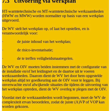
7.3 Uitvoering via werkplan
HT-warmtetechnische en MT-warmtetechnische werkzaamheden
(HWW en MWW) worden normaliter op basis van een werkplan
uitgevoerd.
De WV stelt het werkplan op, of laat het opstellen, en is
verantwoordelijk voor:
· de juiste inhoud van het werkplan;
· de risico-inventarisatie;
· de te treffen veiligheidsmaatregelen.
De WV en OIV moeten beiden instemmen met de configuratie van
de installatie en/of het leidingnet en de daartoe uit te voeren
werkzaamheden. Daarom dient de WV het door hem opgestelde
werkplan altijd ter goedkeuring aan de OIV voor te leggen. Bij
onverwachte en/of afwijkende situaties die tijdens de uitvoering van
het werkplan optreden, dient de WV overleg te plegen met de OIV.
Voordat met de werkzaamheden wordt begonnen, moet de WV de
complexiteit ervan beoordelen, zodat de juiste (A)VP of VOP kan
worden gekozen.