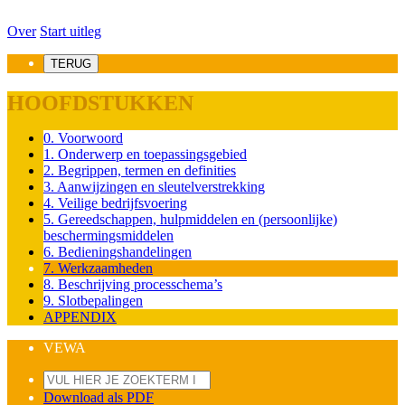
Over
Start uitleg
TERUG
HOOFDSTUKKEN
0. Voorwoord
1. Onderwerp en toepassingsgebied
2. Begrippen, termen en definities
3. Aanwijzingen en sleutelverstrekking
4. Veilige bedrijfsvoering
5. Gereedschappen, hulpmiddelen en (persoonlijke)
beschermingsmiddelen
6. Bedieningshandelingen
7. Werkzaamheden
8. Beschrijving processchema’s
9. Slotbepalingen
APPENDIX
VEWA
Download als PDF