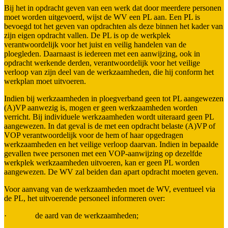
Bij het in opdracht geven van een werk dat door meerdere personen
moet worden uitgevoerd, wijst de WV een PL aan. Een PL is
bevoegd tot het geven van opdrachten als deze binnen het kader van
zijn eigen opdracht vallen. De PL is op de werkplek
verantwoordelijk voor het juist en veilig handelen van de
ploegleden. Daarnaast is iedereen met een aanwijzing, ook in
opdracht werkende derden, verantwoordelijk voor het veilige
verloop van zijn deel van de werkzaamheden, die hij conform het
werkplan moet uitvoeren.
Indien bij werkzaamheden in ploegverband geen tot PL aangewezen
(A)VP aanwezig is, mogen er geen werkzaamheden worden
verricht. Bij individuele werkzaamheden wordt uiteraard geen PL
aangewezen. In dat geval is de met een opdracht belaste (A)VP of
VOP verantwoordelijk voor de hem of haar opgedragen
werkzaamheden en het veilige verloop daarvan. Indien in bepaalde
gevallen twee personen met een VOP-aanwijzing op dezelfde
werkplek werkzaamheden uitvoeren, kan er geen PL worden
aangewezen. De WV zal beiden dan apart opdracht moeten geven.
Voor aanvang van de werkzaamheden moet de WV, eventueel via
de PL, het uitvoerende personeel informeren over:
· de aard van de werkzaamheden;